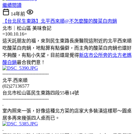
繼續閱讀
14年前
【台北民生東路】北平西來順@不怎麼酸的酸菜白肉鍋
北市｜松山區
美味食記
=100.10.16=
這天託朋友的福，來到民生東路長庚醫院這附近的北平西來順
吃酸菜白肉鍋，地點算有點偏僻，而主角的酸菜白肉鍋也還好
不夠酸，有點小失望，目前還是覺得
新店市公所旁的北方老媽
酸白鍋
最合我們意！
-------------------------------
北平.西來順
(02)27136577
台北市松山區民生東路四段55巷14號
-------------------------------
.
室內照來一張，好像這種北方菜的店家大多裝潢這樣耶～圓桌
居多再來幾張四人桌而已。
.