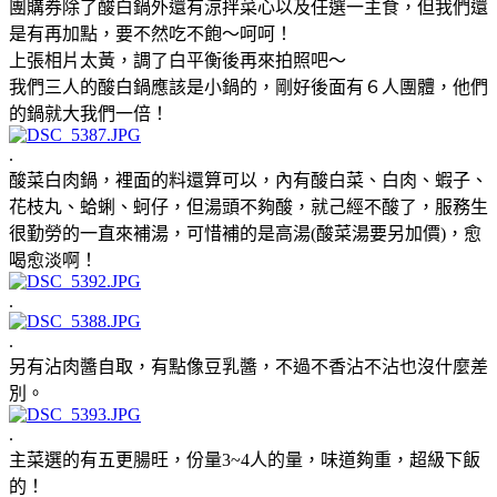
團購券除了酸白鍋外還有涼拌菜心以及任選一主食，但我們還
是有再加點，要不然吃不飽～呵呵！
上張相片太黃，調了白平衡後再來拍照吧～
我們三人的酸白鍋應該是小鍋的，剛好後面有６人團體，他們
的鍋就大我們一倍！
.
酸菜白肉鍋，裡面的料還算可以，內有酸白菜、白肉、蝦子、
花枝丸、蛤蜊、蚵仔，但湯頭不夠酸，就己經不酸了，服務生
很勤勞的一直來補湯，可惜補的是高湯(酸菜湯要另加價)，愈
喝愈淡啊！
.
.
另有沾肉醬自取，有點像豆乳醬，不過不香沾不沾也沒什麼差
別。
.
主菜選的有五更腸旺，份量3~4人的量，味道夠重，超級下飯
的！