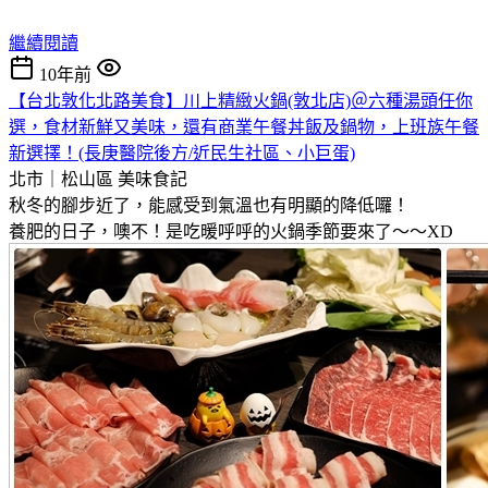
繼續閱讀
10年前
【台北敦化北路美食】川上精緻火鍋(敦北店)＠六種湯頭任你
選，食材新鮮又美味，還有商業午餐丼飯及鍋物，上班族午餐
新選擇！(長庚醫院後方/近民生社區、小巨蛋)
北市｜松山區
美味食記
秋冬的腳步近了，能感受到氣溫也有明顯的降低囉！
養肥的日子，噢不！是吃暖呼呼的火鍋季節要來了～～XD