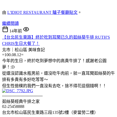
由
L'IDIOT RESTAURANT 驢子餐廳
貼文
。
繼續閱讀
14年前
【台北民生東路】終於吃到耳聞已久的茹絲葵牛排 RUTH'S
CHRIS生日大餐了！
北市｜松山區
美味食記
=100.08.12=
今年的生日，終於吃到夢想中的高貴牛排了！感謝老公圓
夢！:D
從還沒認識水瓶男前，還沒吃牛肉前，就一直耳聞茹絲葵的牛
排有多貴有多好吃等等～
但生性儉樸的我們一直沒有去吃，捨不得花這個錢啊！！
-------------------------------
茹絲葵經典牛排之家
02-25458888
台北市松山區民生東路三段135號2樓（麥當勞二樓）