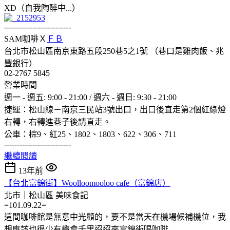
XD（自我陶醉中...）
--------------------------
SAM咖啡Ｘ
ＦＢ
台北市松山區南京東路五段250巷5之1號 （巷口是雞肉飯、兆
豐銀行）
02-2767 5845
營業時間
週一 - 週五: 9:00 - 21:00 / 週六 - 週日: 9:30 - 21:00
捷運：松山線－南京三民站3號出口，出口後直走第2個紅綠燈
右轉，右轉進巷子後請直走。
公車：棕9、紅25、1802、1803、622、306、711
--------------------------
繼續閱讀
13年前
【台北富錦街】Woolloomooloo cafe（富錦店）
北市｜松山區
美味食記
=101.09.22=
這間咖啡館是無意中光顧的，要不是當天在機場候補機位，我
想應該也很少有機會千里迢迢來富錦街喝咖啡....