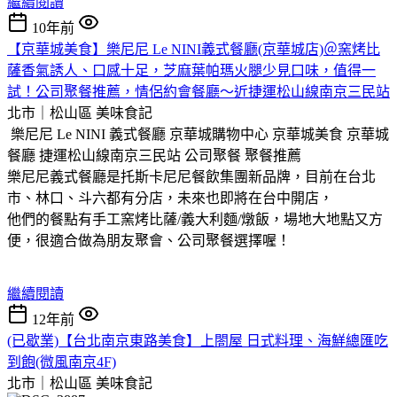
繼續閱讀
10年前
【京華城美食】樂尼尼 Le NINI義式餐廳(京華城店)＠窯烤比
薩香氣誘人、口感十足，芝麻葉帕瑪火腿少見口味，值得一
試！公司聚餐推薦，情侶約會餐廳～近捷運松山線南京三民站
北市｜松山區
美味食記
樂尼尼 Le NINI 義式餐廳 京華城購物中心 京華城美食 京華城
餐廳 捷運松山線南京三民站 公司聚餐 聚餐推薦
樂尼尼義式餐廳是托斯卡尼尼餐飲集團新品牌，目前在台北
市、林口、斗六都有分店，未來也即將在台中開店，
他們的餐點有手工窯烤比薩/義大利麵/燉飯，場地大地點又方
便，很適合做為朋友聚會、公司聚餐選擇喔！
繼續閱讀
12年前
(已歇業)【台北南京東路美食】上閤屋 日式料理、海鮮總匯吃
到飽(微風南京4F)
北市｜松山區
美味食記