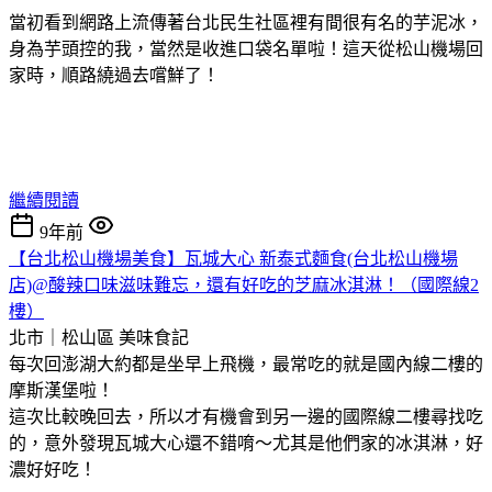
當初看到網路上流傳著台北民生社區裡有間很有名的芋泥冰，
身為芋頭控的我，當然是收進口袋名單啦！這天從松山機場回
家時，順路繞過去嚐鮮了！
繼續閱讀
9年前
【台北松山機場美食】瓦城大心 新泰式麵食(台北松山機場
店)@酸辣口味滋味難忘，還有好吃的芝麻冰淇淋！（國際線2
樓）
北市｜松山區
美味食記
每次回澎湖大約都是坐早上飛機，最常吃的就是國內線二樓的
摩斯漢堡啦！
這次比較晚回去，所以才有機會到另一邊的國際線二樓尋找吃
的，意外發現瓦城大心還不錯唷～尤其是他們家的冰淇淋，好
濃好好吃！