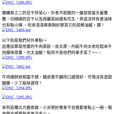
.
團購券之二的豆干拌菜心，外表不起眼的一盤卻是當天最驚
艷，切細細的豆干以及高麗菜絲還有花生，弄成涼拌有香油味
也有點小辣 ，吃來清清爽爽剛好替其它的菜解油膩，讚！
.
以下則是我們另外單點～
這應該算是地雷的牛肉蒸餃，皮太厚，內餡牛肉太老吃起來牛
肉腥味很重，也太油膩！點到不是他們的拿手菜了～>.<
.
.
牛肉捲餅就相當不錯，麵皮香牛腱肉口感很好，可惜沒有塗甜
麵醬，少了股味道呀！
.
.
來到這種北方麵食館，小米粥好像會不自覺都會點上一碗，喝
來喝去感覺每家差沒多少。