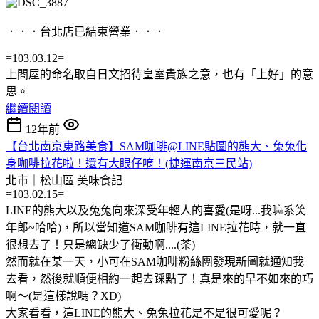
．．．台北店已結束營業．．．
=103.03.12=
上閤屋的命名取自日文招待皇室貴族之意，也有「上好」的意
思。
繼續閱讀
12年前
【台北南京東路美食】SAM咖啡@LINE貼圖的熊大、兔兔化
身咖啡拉花啦！還有大眼仔唷！(捷運南京三民站)
北市｜松山區
美味食記
=103.02.15=
LINE的熊大以及兔兔向來深受年輕人的喜愛(是呀...我嘛系笑
年郎~哈哈)，所以當知道SAM咖啡有這LINE拉花時，就一直
很想去了！只是總缺少了衝動啊....(茶)
然而就在某一天，小可在SAM咖啡粉絲團發現新圖就通知我
去看，然後就順便相約一起去踩點了！真是來的早不如來的巧
啊～(是這樣說嗎？XD)
大家看看，這LINE的熊大、兔兔拉花是不是很可愛呢？