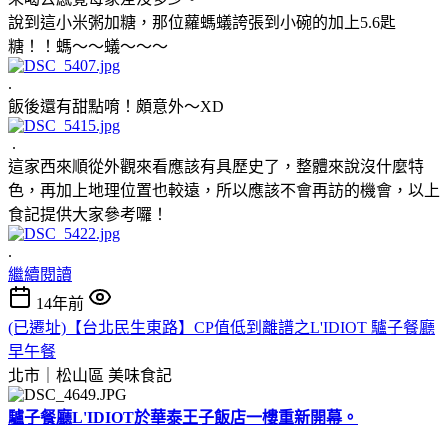
說到這小米粥加糖，那位蘿螞蟻誇張到小碗的加上5.6匙
糖！！螞～～蟻～～～
.
飯後還有甜點唷！頗意外～XD
.
這家西來順從外觀來看應該有具歷史了，整體來說沒什麼特
色，再加上地理位置也較遠，所以應該不會再訪的機會，以上
食記提供大家參考囉！
.
繼續閱讀
14年前
(已遷址)【台北民生東路】CP值低到離譜之L'IDIOT 驢子餐廳
早午餐
北市｜松山區
美味食記
驢子餐廳L'IDIOT於華泰王子飯店一樓重新開幕。