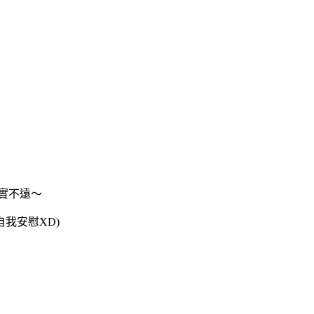
其實不遠～
我安慰XD)