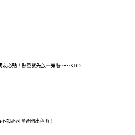
朋友必點！熱量就先放一旁啦～～XDD
惜不如起司聯合國出色囉！