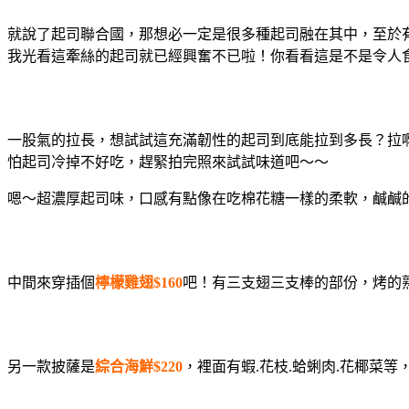
就說了起司聯合國，那想必一定是很多種起司融在其中，至於
我光看這牽絲的起司就已經興奮不已啦！你看看這是不是令人
一股氣的拉長，想試試這充滿韌性的起司到底能拉到多長？拉
怕起司冷掉不好吃，趕緊拍完照來試試味道吧～～
嗯～超濃厚起司味，口感有點像在吃棉花糖一樣的柔軟，鹹鹹
中間來穿插個
檸檬雞翅$160
吧！有三支翅三支棒的部份，烤的
另一款披薩是
綜合海鮮$220
，裡面有蝦.花枝.蛤蜊肉.花椰菜