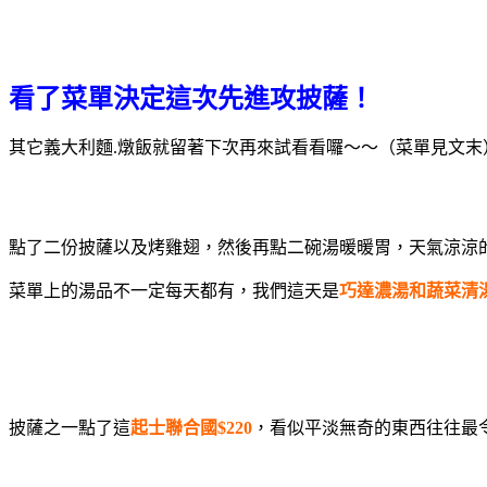
看了菜單決定這次先進攻披薩！
其它義大利麵.燉飯就留著下次再來試看看囉～～（菜單見文
點了二份
披薩以及烤雞翅，然後再點二碗湯暖暖胃，天氣涼涼
菜單上的湯品不一定每天都有，我們這天是
巧達濃湯和蔬菜清湯
披薩之一點了這
起士聯合國$220
，看似平淡無奇的東西往往最