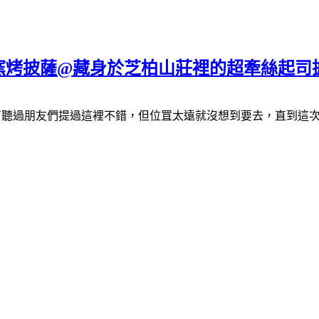
義大利窯烤披薩@藏身於芝柏山莊裡的超牽絲起司
前二年有聽過朋友們提過這裡不錯，但位罝太遠就沒想到要去，直到