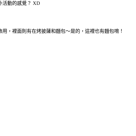
活動的感覺？ XD
飾用，裡面則有在烤披薩和麵包～是的，這裡也有
麵包唷！