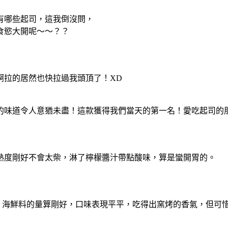
有哪些起司，這我倒沒問，
食慾大開呢～～？？
啊拉的居然也快拉過我頭頂了！XD
的味道令人意猶未盡！這款獲得我們當天的第一名！愛吃起司的
熟度剛好不會太柴，淋了檸檬醬汁帶點酸味，算是蠻開胃的。
等，海鮮料的量算剛好，口味表現平平，吃得出窯烤的香氣，但可