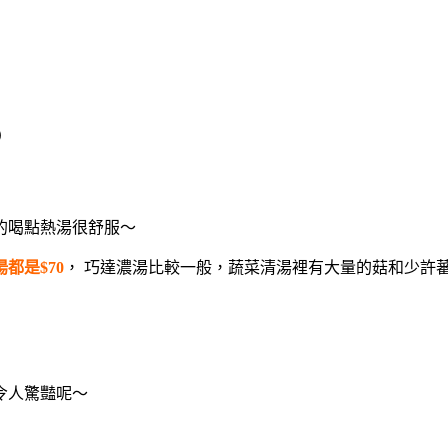
末）
的喝點熱湯很舒服～
都是$70
， 巧達濃湯比較一般，蔬菜清湯裡有大量的菇和少許蕃
令人驚豔呢～