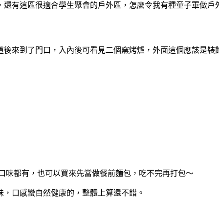
還有這區很適合學生聚會的戶外區，怎麼令我有種童子軍做戶外
道後來到了門口，入內後可看見二個窯烤爐，外面這個應該是裝
部口味都有，也可以買來先當做餐前
麵包，吃不完再打包～
味，口感蠻自然健康的，整體上算還不錯。