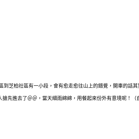
裡，從市區到芝柏社區有一小段，會有愈走愈往山上的錯覺，開車的話
搶先進去了＠＠，當天細雨綿綿，用餐起來份外有意境呢！（自