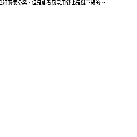
毛細雨很掃興，但是能看風景用餐也是挺不賴的～