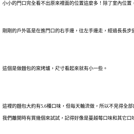
小小的門口完全看不出原來裡面的位置這麼多！除了室內位置，
剛剛的戶外區是在進門口的右手邊，往左手邊走，經過長長步
這個是做
麵包的窯烤爐，尺寸看起來就有小一些。
這裡的
麵包大約有5.6種口味，但每天輪流做，所以不見得全
我們離開時有買幾個來試試，記得好像是蔓越莓口味和其它口