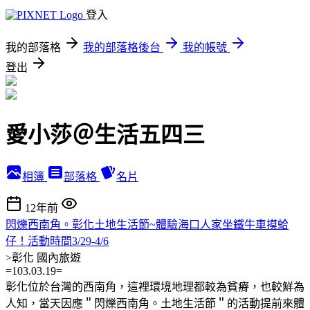
登入
我的部落格
我的部落格後台
我的帳號
登出
愛小莎＠生活五四三
相簿
部落格
名片
12年前
閃爍西南角。彰化土地生活節~體驗海口人家坐鐵牛車摸蛤
仔！活動時間3/29-4/6
>彰化
國內旅遊
=103.03.19=
彰化位於台灣的西南角，這裡環境地理都較為貧瘠，也較鮮為
人知，當天因應＂閃爍西南角。土地生活節＂的活動提前來體