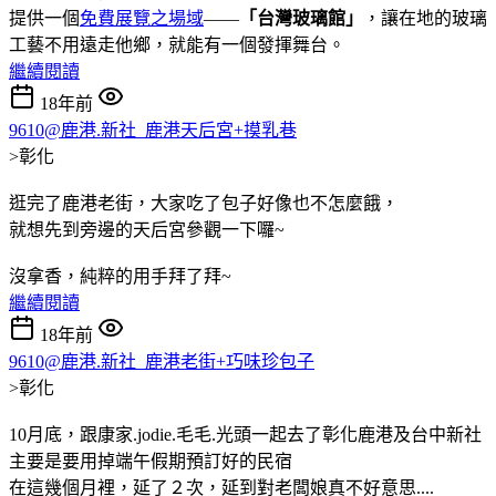
提供一個
免費展覽之場域
——
「台灣玻璃館」
，讓在地的玻璃
工藝不用遠走他鄉，就能有一個發揮舞台。
繼續閱讀
18年前
9610@鹿港.新社_鹿港天后宮+摸乳巷
>彰化
逛完了鹿港老街，大家吃了包子好像也不怎麼餓，
就想先到旁邊的天后宮參觀一下囉~
沒拿香，純粹的用手拜了拜~
繼續閱讀
18年前
9610@鹿港.新社_鹿港老街+巧味珍包子
>彰化
10月底，跟康家.jodie.毛毛.光頭一起去了彰化鹿港及台中新社
主要是要用掉端午假期預訂好的民宿
在這幾個月裡，延了２次，延到對老闆娘真不好意思....