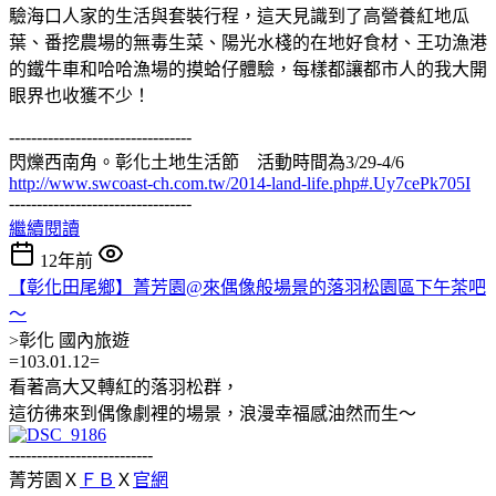
驗海口人家的生活與套裝行程，這天見識到了高營養紅地瓜
葉、番挖農場的無毒生菜、陽光水棧的在地好食材、王功漁港
的鐵牛車和哈哈漁場的摸蛤仔體驗，每樣都讓都市人的我大開
眼界也收獲不少！
---------------------------------
閃爍西南角。彰化土地生活節 活動時間為3/29-4/6
http://www.swcoast-ch.com.tw/2014-land-life.php#.Uy7cePk705I
---------------------------------
繼續閱讀
12年前
【彰化田尾鄉】菁芳園@來偶像般場景的落羽松園區下午茶吧
～
>彰化
國內旅遊
=103.01.12=
看著高大又轉紅的落羽松群，
這彷彿來到偶像劇裡的場景，浪漫幸福感油然而生～
--------------------------
菁芳園Ｘ
ＦＢ
Ｘ
官網