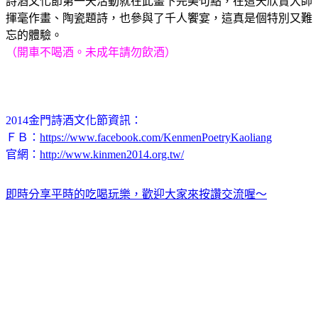
詩酒文化節第一天活動就在此畫下完美句點，在這天欣賞大師
揮毫作畫、陶瓷題詩，也參與了千人饗宴，這真是個特別又難
忘的體驗。
（開車不喝酒。未成年請勿飲酒）
2014金門詩酒文化節資訊：
ＦＢ：
https://www.facebook.com/KenmenPoetryKaoliang
官網：
http://www.kinmen2014.org.tw/
即時分享平時的吃喝玩樂，歡迎大家來按讚交流喔～