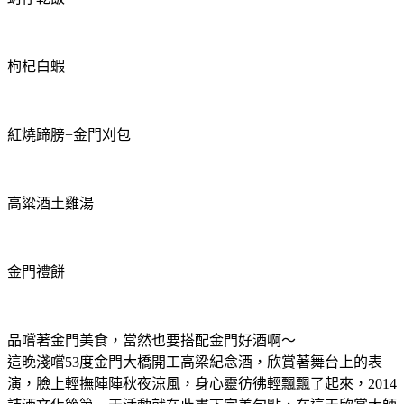
枸杞白蝦
紅燒蹄膀+金門刈包
高粱酒土雞湯
金門禮餅
品嚐著金門美食，當然也要搭配金門好酒啊～
這晚淺嚐53度金門大橋開工高梁紀念酒，欣賞著舞台上的表
演，臉上輕撫陣陣秋夜涼風，身心靈彷彿輕飄飄了起來，2014