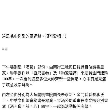
這是毛巾造型的風師爺，很可愛吧：）
// //
下午場則是「酒藝」部份，由兩岸三地與日韓近百位詩書畫
家，聯手創作以「百尺書卷」及「陶瓷題詩」來慶賀金門建縣
100年，一次看到這麼多位大師齊聚一堂揮亳，心中真是充滿
了敬意及崇拜啊～
由左至由分別為大陸開明畫院團長朱永新、金門縣縣長李沃
士、中華文化總會秘書長楊渡、金酒公司董事長李文選分別書
寫【酒。道。詩。心】四字，一起為活動揭開序幕。