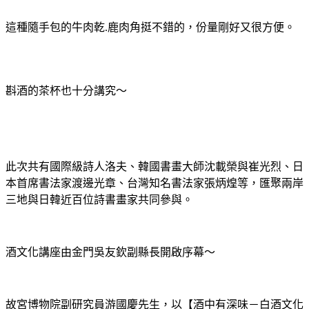
這種隨手包的牛肉乾.鹿肉角挺不錯的，份量剛好又很方便。
斟酒的茶杯也十分講究～
此次共有國際級詩人洛夫、韓國書畫大師沈載榮與崔光烈、日
本首席書法家渡邊光章、台灣知名書法家張炳煌等，匯聚兩岸
三地與日韓近百位詩書畫家共同參與。
酒文化講座由金門吳友欽副縣長開啟序幕～
故宮博物院副研究員游國慶先生，以【酒中有深味－白酒文化