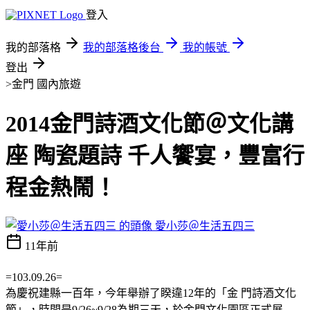
登入
我的部落格
我的部落格後台
我的帳號
登出
>金門
國內旅遊
2014金門詩酒文化節＠文化講
座 陶瓷題詩 千人饗宴，豐富行
程金熱鬧！
愛小莎＠生活五四三
11年前
=103.09.26=
為慶祝建縣一百年，今年舉辦了睽違12年的「金 門詩酒文化
節」，時間是9/26~9/28為期三天，於金門文化園區正式展