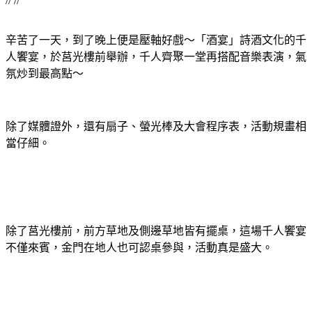
// //
辛苦了一天，到了晚上便是壓軸好戲～「酒宴」詩酒文化的千
人饗宴，於莒光樓前舉辦，千人齊聚一堂再搭配音樂表演，氣
氛炒到最高點～
除了媒體證外，還有扇子、螢光棒及大會程序表，活動規畫相
當仔細。
除了莒光樓前，前方草地及側邊草地皆有擺桌，這場千人饗宴
不僅來賓，金門在地人也可認桌參與，活動真是盛大。