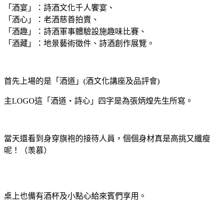
「酒宴」：詩酒文化千人饗宴、
「酒心」：老酒慈善拍賣、
「酒趣」：詩酒軍事體驗設施趣味比賽、
「酒藏」：地景藝術徵件、詩酒創作展覽。
首先上場的是
「酒道」(酒文化講座及品評會)
主LOGO這「酒道‧詩心」四字是為張炳煌先生所寫。
當天還看到身穿旗袍的接待人員，個個身材真是高挑又纖瘦
呢！（羡慕）
桌上也備有酒杯及小點心給來賓們享用。