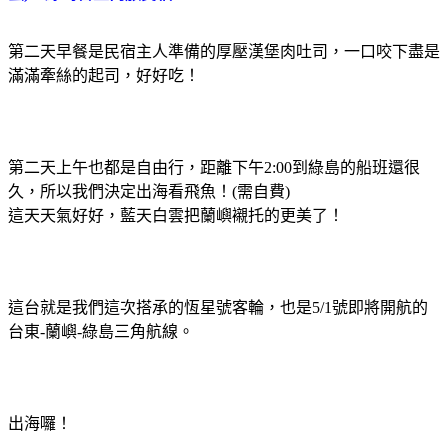
第二天早餐是民宿主人準備的厚壓漢堡肉吐司，一口咬下盡是
滿滿牽絲的起司，好好吃！
第二天上午也都是自由行，距離下午2:00到綠島的船班還很
久，所以我們決定出海看飛魚！(需自費)
這天天氣好好，藍天白雲把蘭嶼襯托的更美了！
這台就是我們這次搭承的恆星號客輪，也是5/1號即將開航的
台東-蘭嶼-綠島三角航線。
出海囉！