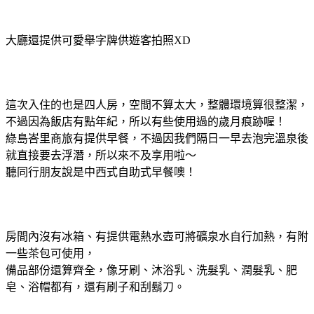
大廳還提供可愛舉字牌供遊客拍照XD
這次入住的也是四人房，空間不算太大，整體環境算很整潔，
不過因為飯店有點年紀，所以有些使用過的歲月痕跡喔！
綠島峇里商旅有提供早餐，不過因我們隔日一早去泡完溫泉後
就直接要去浮潛，所以來不及享用啦～
聽同行朋友說是中西式自助式早餐噢！
房間內沒有冰箱、有提供電熱水壺可將礦泉水自行加熱，有附
一些茶包可使用，
備品部份還算齊全，像牙刷、沐浴乳、洗髮乳、潤髮乳、肥
皂、浴帽都有，還有刷子和刮鬍刀。