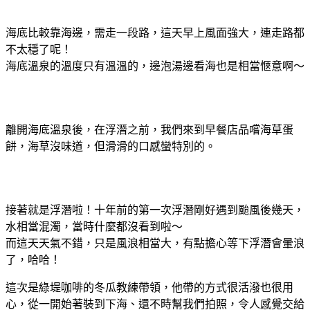
海底比較靠海邊，需走一段路，這天早上風面強大，連走路都
不太穩了呢！
海底溫泉的溫度只有溫溫的，邊泡湯邊看海也是相當愜意啊～
離開海底溫泉後，在浮潛之前，我們來到早餐店品嚐海草蛋
餅，海草沒味道，但滑滑的口感蠻特別的。
接著就是浮潛啦！十年前的第一次浮潛剛好遇到颱風後幾天，
水相當混濁，當時什麼都沒看到啦～
而這天天氣不錯，只是風浪相當大，有點擔心等下浮潛會暈浪
了，哈哈！
這次是綠堤咖啡的冬瓜教練帶領，他帶的方式很活潑也很用
心，從一開始著裝到下海、還不時幫我們拍照，令人感覺交給