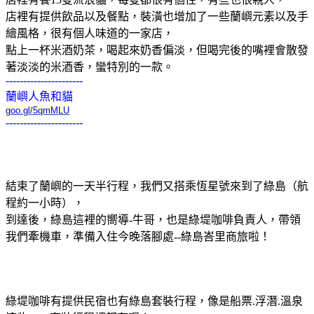
店裡有提供飲品以及餐點，裝潢也增加了一些蘭嶼元素以及手
繪風格，很有個人味道的一家店，
點上一杯米酒奶茶，喝起來奶香偏淡，但喝完後的嘴裡會散發
著淡淡的米酒香，蠻特別的一款。
----------------------
蘭嶼人魚和貓
goo.gl/5qmMLU
----------------------
結束了蘭嶼的一天半行程，我們又搭乘恆星號來到了綠島（航
程約一小時），
到達後，綠島這裡的嚮導-牛哥，也是綠堤咖啡負責人，帶領
我們牽機車，準備入住今晚落腳處--綠島峇里商旅啦！
綠堤咖啡有提供民宿也有綠島套裝行程，像是船票.浮潛.溫泉