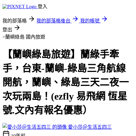
登入
我的部落格
我的部落格後台
我的帳號
登出
>蘭嶼綠島
國內旅遊
【蘭嶼綠島旅遊】蘭綠手牽
手，台東-蘭嶼-綠島三角航線
開航，蘭嶼、綠島三天二夜一
次玩兩島！(ezfly 易飛網 恆星
號.文內有報名優惠）
愛小莎＠生活五四三
10年前