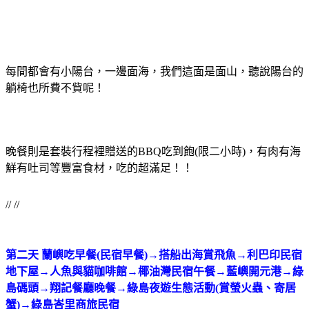
每間都會有小陽台，一邊面海，我們這面是面山，聽說陽台的
躺椅也所費不貲呢！
晚餐則是套裝行程裡贈送的BBQ吃到飽(限二小時)，有肉有海
鮮有吐司等豐富食材，吃的超滿足！！
// //
第二天 蘭嶼吃早餐(民宿早餐)→搭船出海賞飛魚→利巴印民宿
地下屋→人魚與貓咖啡館→椰油灣民宿午餐→藍嶼開元港→綠
島碼頭→翔記餐廳晚餐→綠島夜遊生態活動(賞螢火蟲、寄居
蟹)→綠島峇里商旅民宿