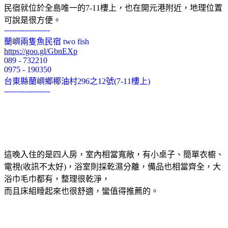
民宿就位於全島唯一的7-11樓上，也在開元港附近，地理位置
可說是很方便。
------------------
蘭嶼兩隻魚民宿 two fish
https://goo.gl/GbnEXp
089 - 732210
0975 - 190350
台東縣蘭嶼鄉椰油村296之12號(7-11樓上)
------------------
這晚入住的是四人房，室內相當寬敞，有小桌子、簡單衣櫥、
電視(收訊不太好)，浴室則採乾濕分離，備品也相當齊全，大
浴巾毛巾都有，整理很乾淨，
而且床組睡起來也很舒適，蠻值得推薦的。