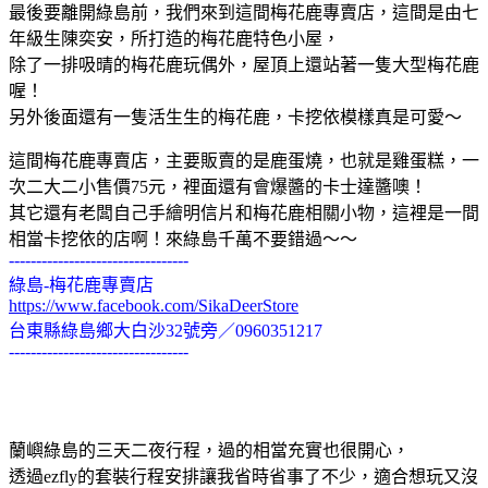
最後要離開綠島前，我們來到這間梅花鹿專賣店，這間是由七
年級生陳奕安，所打造的梅花鹿特色小屋，
除了一排吸晴的梅花鹿玩偶外，屋頂上還站著一隻大型梅花鹿
喔！
另外後面還有一隻活生生的梅花鹿，卡挖依模樣真是可愛～
這間梅花鹿專賣店，主要販賣的是鹿蛋燒，也就是雞蛋糕，一
次二大二小售價75元，裡面還有會爆醬的卡士達醬噢！
其它還有老闆自己手繪明信片和梅花鹿相關小物，這裡是一間
相當卡挖依的店啊！來綠島千萬不要錯過～～
---------------------------------
綠島-梅花鹿專賣店
https://www.facebook.com/SikaDeerStore
台東縣綠島鄉大白沙32號旁／0960351217
---------------------------------
蘭嶼綠島的三天二夜行程，過的相當充實也很開心，
透過ezfly的套裝行程安排讓我省時省事了不少，適合想玩又沒