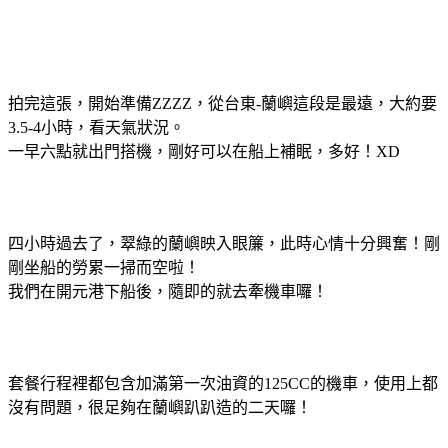
拍完這張，開始準備ZZZZ，從台東-蘭嶼這段是最遠，大約要
3.5-4小時，看天氣狀況。
一早六點就出門搭機，剛好可以在船上補眠，多好！XD
四小時過去了，翠綠的蘭嶼映入眼簾，此時心情十分興奮！剛
剛坐船的勞累一掃而空啦！
我們在開元港下船後，隨即的就去牽機車囉！
套餐行程裡都包含加滿第一次油資的125CC的機車，使用上都
沒有問題，很足夠在蘭嶼趴趴造的二天囉！