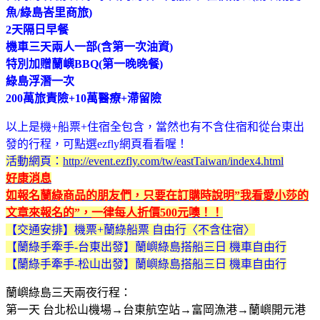
魚/綠島峇里商旅)
2天隔日早餐
機車三天兩人一部(含第一次油資)
特別加贈蘭嶼BBQ(第一晚晚餐)
綠島浮潛一次
200萬旅責險+10萬醫療+滯留險
以上是機+船票+住宿全包含，當然也有不含住宿和從台東出
發的行程，可點選ezfly網頁看看喔！
活動網頁：
http://event.ezfly.com/tw/eastTaiwan/index4.html
好康消息
如報名蘭綠商品的朋友們，只要在訂購時說明”我看愛小莎的
文章來報名的”，
一律每人折價500元
噢！！
【交通安排】機票+蘭綠船票 自由行〈不含住宿〉
【蘭綠手牽手-台東出發】蘭嶼綠島搭船三日 機車自由行
【蘭綠手牽手-松山出發】蘭嶼綠島搭船三日 機車自由行
蘭嶼綠島三天兩夜行程：
第一天 台北松山機場→台東航空站→富岡漁港→蘭嶼開元港