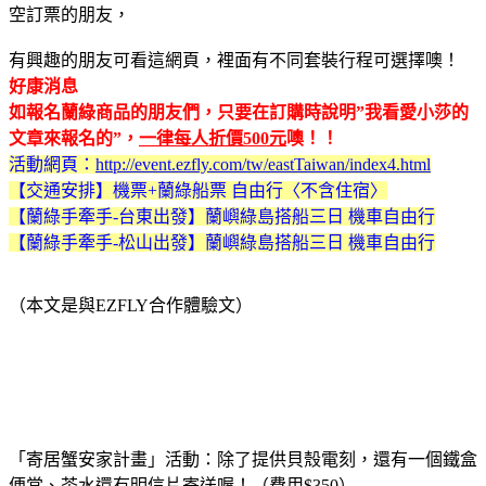
空訂票的朋友，
有興趣的朋友可看這網頁，裡面有不同套裝行程可選擇噢！
好康消息
如報名蘭綠商品的朋友們，只要在訂購時說明”我看愛小莎的
文章來報名的”，
一律每人折價500元
噢！！
活動網頁：
http://event.ezfly.com/tw/eastTaiwan/index4.html
【交通安排】機票+蘭綠船票 自由行〈不含住宿〉
【蘭綠手牽手-台東出發】蘭嶼綠島搭船三日 機車自由行
【蘭綠手牽手-松山出發】蘭嶼綠島搭船三日 機車自由行
（本文是與EZFLY合作體驗文）
「寄居蟹安家計畫」
活動：除了提供貝殼電刻，還有一個鐵盒
便當、茶水還有明信片寄送喔！（費用$350）