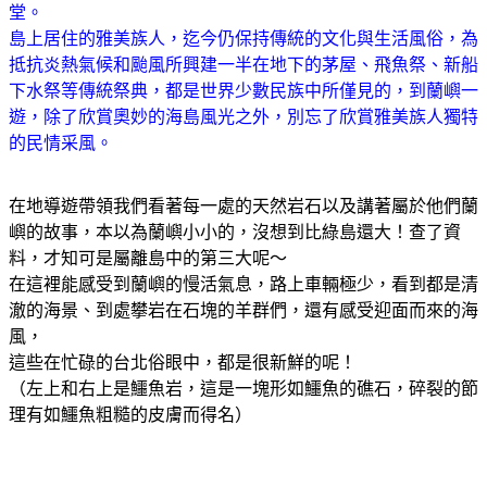
堂。
島上居住的雅美族人，迄今仍保持傳統的文化與生活風俗，為
抵抗炎熱氣候和颱風所興建一半在地下的茅屋、飛魚祭、新船
下水祭等傳統祭典，都是世界少數民族中所僅見的，到蘭嶼一
遊，除了欣賞奧妙的海島風光之外，別忘了欣賞雅美族人獨特
的民情采風。
在地導遊帶領我們看著每一處的天然岩石以及講著屬於他們蘭
嶼的故事，本以為蘭嶼小小的，沒想到比綠島還大！查了資
料，才知可是屬離島中的第三大呢～
在這裡能感受到蘭嶼的慢活氣息，路上車輛極少，看到都是清
澈的海景、到處攀岩在石塊的羊群們，還有感受迎面而來的海
風，
這些在忙碌的台北俗眼中，都是很新鮮的呢！
（左上和右上是鱷魚岩，這是一塊形如鱷魚的礁石，碎裂的節
理有如鱷魚粗糙的皮膚而得名）