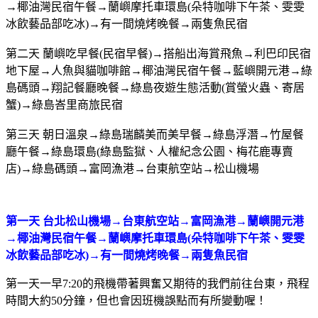
→椰油灣民宿午餐→蘭嶼摩托車環島(朵特咖啡下午茶、雯雯
冰飲藝品部吃冰)→有一間燒烤晚餐→兩隻魚民宿
第二天 蘭嶼吃早餐(民宿早餐)→搭船出海賞飛魚→利巴印民宿
地下屋→人魚與貓咖啡館→椰油灣民宿午餐→藍嶼開元港→綠
島碼頭→翔記餐廳晚餐→綠島夜遊生態活動(賞螢火蟲、寄居
蟹)→綠島峇里商旅民宿
第三天 朝日溫泉→綠島瑞麟美而美早餐→綠島浮潛→竹屋餐
廳午餐→綠島環島(綠島監獄、人權紀念公園、梅花鹿專賣
店)→綠島碼頭→富岡漁港→台東航空站→松山機場
第一天 台北松山機場→台東航空站→富岡漁港→蘭嶼開元港
→椰油灣民宿午餐→蘭嶼摩托車環島(朵特咖啡下午茶、雯雯
冰飲藝品部吃冰)→有一間燒烤晚餐→兩隻魚民宿
第一天一早7:20的飛機帶著興奮又期待的我們前往台東，飛程
時間大約50分鐘，但也會因班機誤點而有所變動喔！