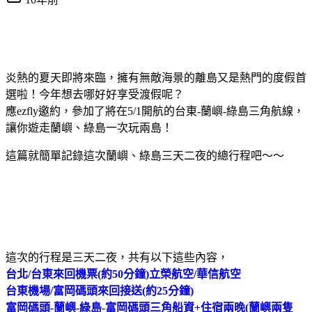
炎熱的夏天即將來臨，擁有無敵海景的離島又是熱門的度假首
選啦！今年想去哪好好享受渡假呢？
應ezfly邀約，參加了將在5/1開航的台東-蘭嶼-綠島三角航線，
讓你遊走蘭嶼、綠島一次玩兩島！
這篇就簡單記錄這次蘭嶼、綠島三天二夜的總行程吧～～
蘭嶼 綠島 蘭嶼綠島 蘭綠手牽手 三角航線 蘭嶼三天二夜 綠島三天二夜 ezfly 恆星號 蘭嶼搭船 綠島搭船 蘭嶼景
點 綠島景點 蘭嶼美食 綠島美食 蘭嶼兩隻魚 蘭嶼民宿 綠島民宿 綠島綠堤咖啡 綠島浮潛 蘭嶼飛魚 雯雯芋頭冰
蘭嶼人魚和貓 米酒奶茶 綠島峇里商旅 朝日溫泉 海底溫泉 海草蛋餅 綠島-梅花鹿專賣店 鹿蛋燒
這次的行程是三天二夜，共有以下這些內容，
台北/台東來回機票(約50分鐘)立榮航空/華信航空
台東機場/富岡碼頭來回接送(約25分鐘)
富岡碼頭-蘭嶼-綠島-富岡碼頭三角船資+住宿兩晚(蘭嶼兩隻