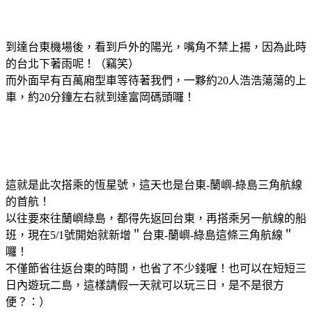
到達台東機場後，看到戶外的陽光，嘴角不禁上揚，因為此時
的台北下著雨呢！（竊笑）
而外面早有百萬廂型車等待著我們，一夥約20人浩浩蕩蕩的上
車，約20分鐘左右就到達富岡碼頭囉！
這就是此次搭乘的恆星號，這天也是台東-蘭嶼-綠島三角航線
的首航！
以往要來往蘭嶼綠島，都得先返回台東，再搭乘另一航線的船
班，現在5/1號開始就新增＂台東-蘭嶼-綠島這條三角航線＂
囉！
不僅節省往返台東的時間，也省了不少錢喔！也可以在短短三
日內遊玩二島，這樣請假一天就可以玩三日，是不是很方
便？：）