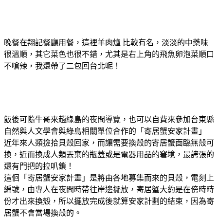
晚餐在翔記餐廳用餐，這裡羊肉爐 比較有名，淡淡的中藥味
很溫順，其它菜色也很不錯，尤其是右上角的飛魚卵泡菜順口
不嗆辣，我還帶了二包回台北呢！
飯後可隨牛哥來趟綠島的夜間導覽，也可以自費來參加台東縣
自然與人文學會與綠島相關單位合作的「寄居蟹安家計畫」
近年來人類撿拾貝殼回家，而讓需要換殼的寄居蟹面臨無殼可
換，近而換成人類丟棄的瓶蓋或是電器用品的窘境，
最誇張的
還有門把的拉叭鎖！
這佪「寄居蟹安家計畫」是將由各地募集而來的貝殼，電刻上
編號，由專人在夜間時帶往岸邊擺放，寄居蟹大約是在傍時時
份才出來換殼，所以擺放完成後就算安家計劃的結束，因為寄
居蟹不會當場換殼的。