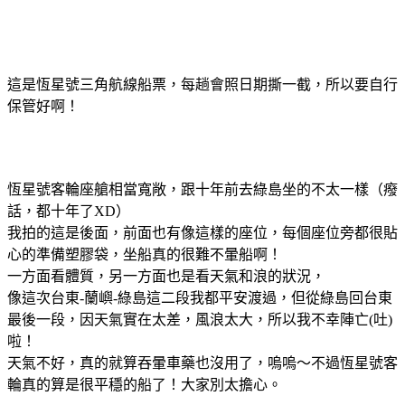
這是恆星號三角航線船票，每趟會照日期撕一截，所以要自行
保管好啊！
恆星號客輪座艙相當寬敞，跟十年前去綠島坐的不太一樣（癈
話，都十年了XD）
我拍的這是後面，前面也有像這樣的座位，每個座位旁都很貼
心的準備塑膠袋，坐船真的很難不暈船啊！
一方面看體質，另一方面也是看天氣和浪的狀況，
像這次台東-蘭嶼-綠島這二段我都平安渡過，但從綠島回台東
最後一段，因天氣實在太差，風浪太大，所以我不幸陣亡(吐)
啦！
天氣不好，真的就算吞暈車藥也沒用了，嗚嗚～不過恆星號客
輪真的算是很平穩的船了！大家別太擔心。