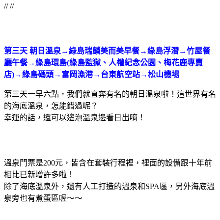
// //
第三天 朝日溫泉→綠島瑞麟美而美早餐→綠島浮潛→竹屋餐
廳午餐→綠島環島(綠島監獄、人權紀念公園、梅花鹿專賣
店)→綠島碼頭→富岡漁港→台東航空站→松山機場
第三天一早六點，我們就直奔有名的朝日溫泉啦！這世界有名
的海底溫泉，怎能錯過呢？
幸運的話，還可以邊泡溫泉邊看日出唷！
溫泉門票是200元，皆含在套裝行程裡，裡面的設備跟十年前
相比已新增許多啦！
除了海底溫泉外，還有人工打造的溫泉和SPA區，另外海底溫
泉旁也有煮蛋區喔～～