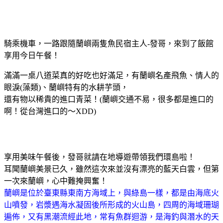
騎乘機車，一路跟隨蘭嶼兩隻魚民宿主人-發哥，來到了飯館
享用今日午餐！
滿滿一桌八道菜真的好吃也好滿足，有蘭嶼名產飛魚、情人的
眼淚(藻類)、蘭嶼特有的水耕芋頭，
還有物以稀貴的進口青菜！(蘭嶼交通不易，很多都是進口的
啊！從台灣進口的～XDD)
享用美味午餐後，發哥就請在地導遊帶領我們環島啦！
耳聞蘭嶼美景已久，雖然這次來並沒有漂亮的藍天白雲，但第
一次來蘭嶼，心中難掩興奮！
蘭嶼是位於臺東縣東南方海域上，與綠島一樣，都是由海底火
山噴發，岩漿遇海水凝固後所形成的火山島，四周的海域珊瑚
遍佈，又有黑潮流經此地，常有魚群迴游，是海釣與潛水的天