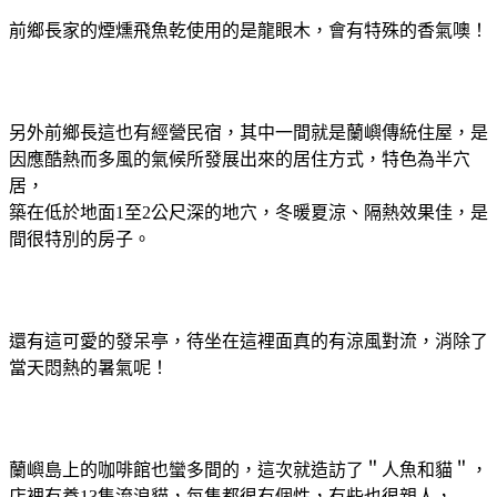
前鄉長家的煙燻飛魚乾使用的是龍眼木，會有特殊的香氣噢！
另外前鄉長這也有經營民宿，其中一間就是蘭嶼傳統住屋，是
因應酷熱而多風的氣候所發展出來的居住方式，特色為半穴
居，
築在低於地面1至2公尺深的地穴，冬暖夏涼、隔熱效果佳，是
間很特別的房子。
還有這可愛的發呆亭，待坐在這裡面真的有涼風對流，消除了
當天悶熱的暑氣呢！
蘭嶼島上的咖啡館也蠻多間的，這次就造訪了＂人魚和貓＂，
店裡有養13隻流浪貓，每隻都很有個性，有些也很親人，