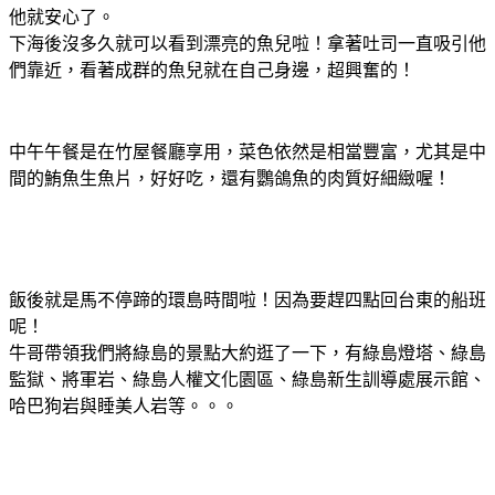
他就安心了。
下海後沒多久就可以看到漂亮的魚兒啦！拿著吐司一直吸引他
們靠近，看著成群的魚兒就在自己身邊，超興奮的！
中午午餐是在竹屋餐廳享用，菜色依然是相當豐富，尤其是中
間的鮪魚生魚片，好好吃，還有鸚鴿魚的肉質好細緻喔！
飯後就是馬不停蹄的環島時間啦！因為要趕四點回台東的船班
呢！
牛哥帶領我們將綠島的景點大約逛了一下，有綠島燈塔、綠島
監獄、將軍岩、綠島人權文化園區、綠島新生訓導處展示館、
哈巴狗岩與睡美人岩等。。。