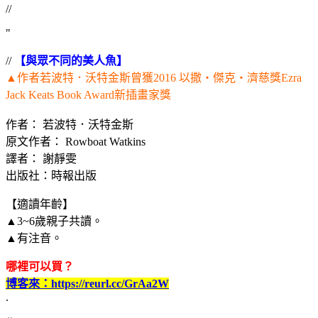
//
"
//
【與眾不同的美人魚】
▲作者若波特．沃特金斯曾獲2016 以撒‧傑克‧濟慈獎Ezra
Jack Keats Book Award新插畫家獎
作者： 若波特．沃特金斯
原文作者： Rowboat Watkins
譯者： 謝靜雯
出版社：時報出版
【適讀年齡】
▲3~6歲親子共讀。
▲有注音。
哪裡可以買？
博客來：https://reurl.cc/GrAa2W
.