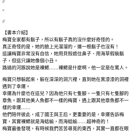
//
"
//
【書本介紹】
梅寶全家都有鬍子，所以有鬍子真的沒什麼好奇怪的。
真正奇怪的是，她的臉上光溜溜的，連一根鬍子也沒有！
這讓梅寶非常沒有自信，她用貝殼遮住鼻子、用海草假裝鬍
子，但這只讓她像個小丑。
路過的河豚說她是裸鰓……裸鰓是什麼啊，他一定是在罵人。
梅寶只想躲起來，躲在深深的洞穴裡，直到她在黑漆漆的洞裡
遇到了幸運。
幸運為什麼也在這兒？因為他只有七隻腳，一隻只有七隻腳的
章魚。跟其他美人魚都不一樣的梅寶，遇上跟其他章魚都不一
樣的幸運……
他們陪伴彼此，成了國王與王后。更重要的是，幸運告訴梅
寶，其實裸鰓就是海蛞蝓，而海蛞蝓……超神奇的！
梅寶最後發現，有時候我們苦苦尋覓的東西，其實一直都在眼