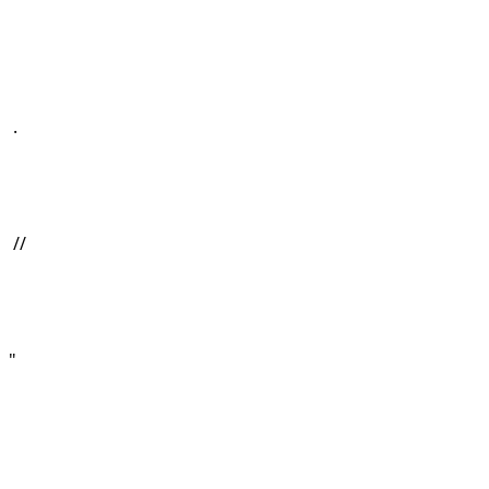
 .
 // 
"