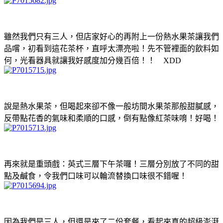
雖然我們只有三人，但店家好心的再附上一份熱水果茶讓我們
品嚐，初看到這花茶杯，直呼太漂亮啦！先不管裡面的飲料如
何，光看器具就讓我好感度加分幾百倍！！ XDD
說是熱水果茶，但喝起來卻不像一般坊間水果茶那般甜膩感，
反帶點花香的氣味和柔順的口感，倒有點像紅茶味唷！好喝！
再來就是重頭戲：英式三層下午茶囉！三層分別放了不同的甜
點及鹹食，令我們口味可以輪流替換口味很不錯喔！
因為我們是三人，但還是來了二份套餐，看起來真的超級澎湃