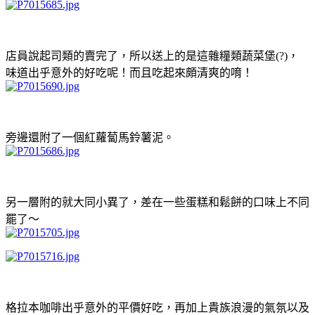
店員說起司類的賣完了，所以送上的是這雜糧類蔬菜堡(?)，
味道出乎意外的好吃呢！而且吃起來頗清爽的唷！
旁邊還附了一個紅蘿蔔馬鈴薯泥。
另一層附的就大同小異了，差在一些蛋糕和鬆餅的口味上不同
罷了～
格拉本咖啡出乎意外的平價好吃，再加上貴族浪漫的氣氛以及