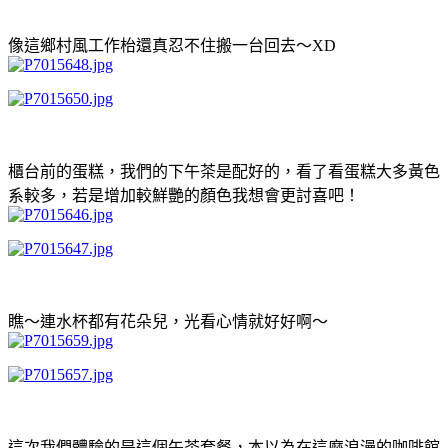
像這鄉村風工作枱還真忍不住搬一台回去～XD
櫃台前的蛋糕，我們的下午茶是配好的，看了看蛋糕大多黃色
系較多，若是增加較鮮艷的顏色我想會更討喜吧！
瞧～連水杯都有花朵兒，光看心情就好好啊～
這次我們體驗的是這個午茶套餐，本以為在這麼浪漫的咖啡館